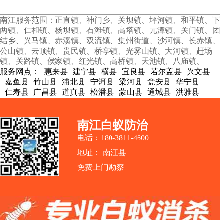
南江服务范围：正直镇、神门乡、关坝镇、坪河镇、和平镇、下
两镇、仁和镇、杨坝镇、石滩镇、高塔镇、元潭镇、关门镇、团
结乡、兴马镇、赤溪镇、双流镇、集州街道、沙河镇、长赤镇、
公山镇、云顶镇、贵民镇、桥亭镇、光雾山镇、大河镇、赶场
镇、关路镇、侯家镇、红光镇、高桥镇、天池镇、八庙镇、
服务网点：
惠来县
建宁县
横县
宜良县
若尔盖县
兴文县
嘉鱼县
竹山县
浦北县
宁洱县
梁河县
瓮安县
华宁县
仁寿县
广昌县
道真县
松潘县
蒙山县
通城县
洪雅县
南江白蚁防治
电话：180-3811-4600
地址： 南江县
免费上门勘察