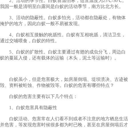
2、活动的季节性。白蚁喜温怕寒，适宜温度为25℃-30℃。
我国一般是清明至白露间是白蚁的活动季节，南方比北方长。
3、活动的隐蔽性。白蚁多怕光，活动都在隐蔽处，有物体
掩护的地方，因此白蚁一般不易被发现。
4、白蚁相互接触的吮舐性。白蚁有互相吮舐，清洁卫生，
通过交哺喂食，白蚁的特性。
5、白蚁的扩散性。白蚁主要通过有翅的成虫分飞，周边白
蚁的蔓延入侵，还有载体的运输（木头，泥土等运输时）。
白蚁虽小，但是危害极大，如房屋倒塌、堤坝溃决、古迹被
毁、资料被蛀蚀、作物被毁等。白蚁的危害有哪些特点？
白蚁的危害主要有以下几个特点：
1、白蚁危害具有隐蔽性
白蚁活动、危害常在人们看不到或者不注意的地方栖息生活
并危害，等发现危害时候很多都为时已晚，甚至在房屋倒塌后才