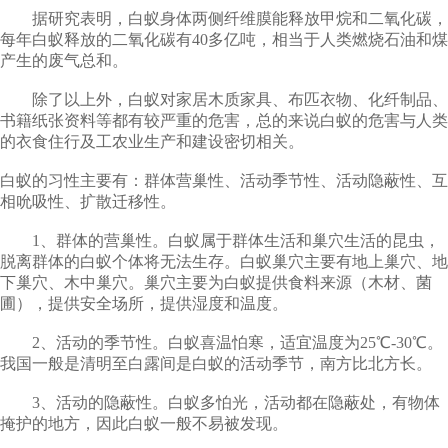
据研究表明，白蚁身体两侧纤维膜能释放甲烷和二氧化碳，
每年白蚁释放的二氧化碳有40多亿吨，相当于人类燃烧石油和煤
产生的废气总和。
除了以上外，白蚁对家居木质家具、布匹衣物、化纤制品、
书籍纸张资料等都有较严重的危害，总的来说白蚁的危害与人类
的衣食住行及工农业生产和建设密切相关。
白蚁的习性主要有：群体营巢性、活动季节性、活动隐蔽性、互
相吮吸性、扩散迁移性。
1、群体的营巢性。白蚁属于群体生活和巢穴生活的昆虫，
脱离群体的白蚁个体将无法生存。白蚁巢穴主要有地上巢穴、地
下巢穴、木中巢穴。巢穴主要为白蚁提供食料来源（木材、菌
圃），提供安全场所，提供湿度和温度。
2、活动的季节性。白蚁喜温怕寒，适宜温度为25℃-30℃。
我国一般是清明至白露间是白蚁的活动季节，南方比北方长。
3、活动的隐蔽性。白蚁多怕光，活动都在隐蔽处，有物体
掩护的地方，因此白蚁一般不易被发现。