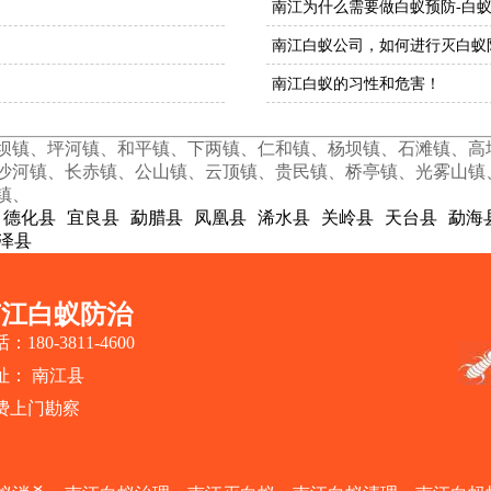
南江为什么需要做白蚁预防-白
南江白蚁公司，如何进行灭白蚁
南江白蚁的习性和危害！
坝镇、坪河镇、和平镇、下两镇、仁和镇、杨坝镇、石滩镇、高
沙河镇、长赤镇、公山镇、云顶镇、贵民镇、桥亭镇、光雾山镇
镇、
德化县
宜良县
勐腊县
凤凰县
浠水县
关岭县
天台县
勐海
泽县
南江白蚁防治
：180-3811-4600
址： 南江县
费上门勘察