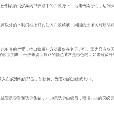
蚁粉剂喷洒到蚁巢内或蚁路中的白蚁身上，迅速传染毒性，达到
距离以外的木制门框上打孔注入白蚁药液，周围的土壤同时喷洒
。
彼此蚁巢的位置，挖出蚁巢的方法最好在冬天进行。因为只有冬
的位置判断，一般来说，蚁路的颜色通常是棕色的，如果有多纤
纸塞入白蚁活动的部位，如蚁路、受害物的边缘或其中。
放置诱导孔和诱导集箱，7~10天诱导白蚁后，喷洒75%的灭