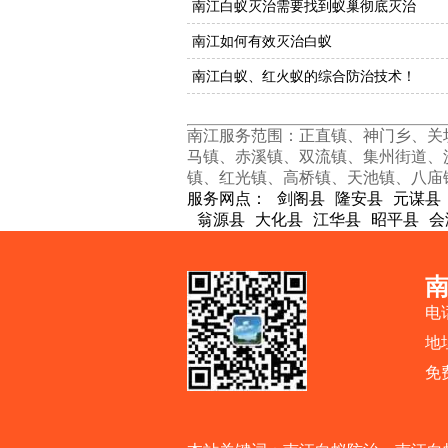
南江白蚁灭治需要找到蚁巢彻底灭治
南江如何有效灭治白蚁
南江白蚁、红火蚁的综合防治技术！
南江服务范围：正直镇、神门乡、关
马镇、赤溪镇、双流镇、集州街道、
镇、红光镇、高桥镇、天池镇、八庙
服务网点：
剑阁县
隆安县
元谋县
翁源县
大化县
江华县
昭平县
会
电话
地
免